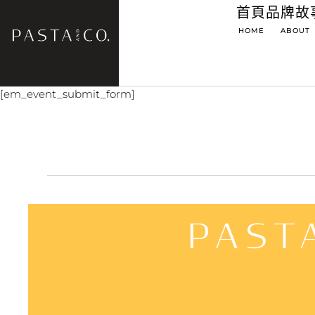
首頁
品牌故
HOME
ABOUT
[em_event_submit_form]